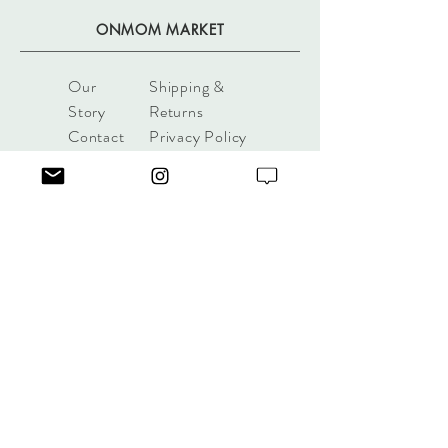
ONMOM MARKET
Our
Shipping &
Story
Returns
Contact
Privacy Policy
Guide​
본 싸이트 "onmommarket"은 미국에
서 운영하는 회사로 한국 및 월드와
이드 사용자를 위한 쇼핑몰 입니다.
모든 법적 책임은 미국 현지 법률에
적용을 받습니다.