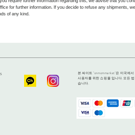
 you require further information regarding this, we advise that you cont
fice for further information. If you decide to refuse any shipments, we 
nds of any kind.
s
본 싸이트 "onmommarket"은 미
사용자를 위한 쇼핑몰 입니다. 모든 법
습니다.