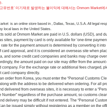
다.
 고유번호' 미기재로 발생하는 불이익에 대해서는
Onmom Market
에
et is an online store based in , Dallas, Texas, U.S.A. All legal respo
y local laws in the United States.
cts sold at Onmom Market are paid in U.S. dollars (USD), and du
as sites, payment by card is only available for ‘one-time paymen
rate for the payment amount is determined by converting it into 
of card approval, and it is considered an overseas site when pla
ea, and some credit card companies and banks may charge ove
ordingly, the amount paid on our site may differ from the amount
rd company. For the exchange rate or additional fees charged, p
it card company directly.
g an order from Korea, you must enter the “Personal Customs Cl
long with the address to be delivered when ordering. For all pro
and delivered from overseas sites, it is necessary to enter a “Pe
 Number” regardless of the purchase amount, so customs clea
nd delivery may be difficult if not entered. The “Personal Cust
an be issued simply without registering as a member on the offi