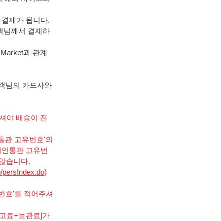
 결제가 됩니다.
고객님께서 결제하
arket과 관계
고객님의 카드사와
주셔야 배송이 진
통관 고유번호'의
'개인통관 고유번
않습니다.
p/persIndex.do
)
유번호'를 적어주셔
창고료+보관료]가