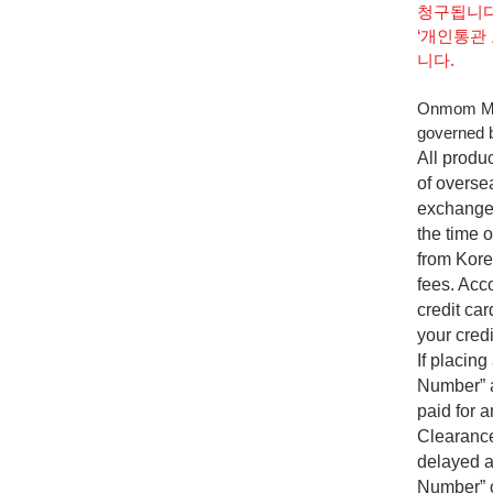
청구됩니
‘개인통관
니다.
Onmom Mark
governed b
All produ
of overse
exchange 
the time 
from Kor
fees. Acc
credit ca
your cred
If placin
Number” a
paid for 
Clearance
delayed a
Number” c