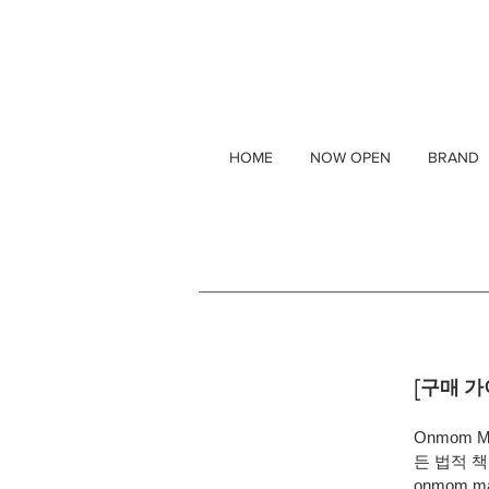
HOME
NOW OPEN
BRAND
[구매 가
Onmom 
든 법적 
onmom 