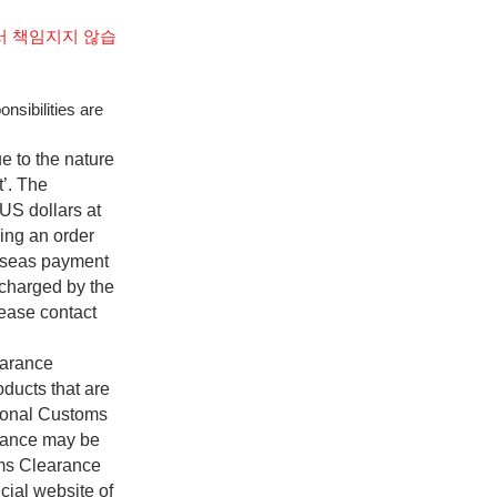
서 책임지지 않습
nsibilities are
e to the nature
t’. The
US dollars at
cing an order
rseas payment
 charged by the
lease contact
earance
ducts that are
rsonal Customs
rance may be
oms Clearance
cial website of