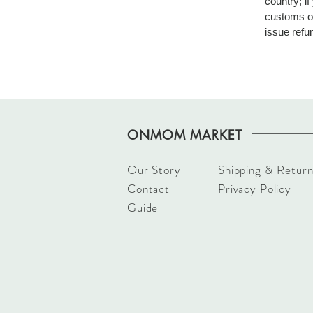
country; if
customs of
issue refu
ONMOM MARKET
Our Story
Shipping & Return
Contact
Privacy Policy
Guide​